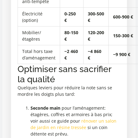
anti-tempête
Électricité
0-250
300-500
600-900 €
(option)
€
€
Mobilier/
80-150
120-200
150-300 €
étagères
€
€
Total hors taxe
~2 460
~4 860
~9 900 €
d’aménagement
€
€
Optimiser sans sacrifier
la qualité
Quelques leviers pour réduire la note sans se
mordre les doigts plus tard:
Seconde main
pour l’aménagement:
étagères, coffres et armoires à bas prix;
voir aussi ce guide pour
rénover un salon
de jardin en résine tressée
si un coin
détente est prévu.