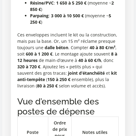
Résine/PVC
:
1 650 à 5 250 €
(moyenne ~
2
850 €
)
Parpaing
:
3 000 à 10 500 €
(moyenne ~
5
250 €
)
Ces enveloppes incluent le kit ou la construction,
mais pas la base. Or, un 15 m² réclame presque
toujours une
dalle béton
. Compter
40 à 80 €/m²
,
soit
600 à 1 200 €
. Le montage ajoute souvent
8 à
12 heures
de main-d’œuvre à
40 à 60 €/h
, donc
320 à 720 €
. Ajoutez les « petits plus » qui
sauvent des gros tracas:
joint d’étanchéité
et
kit
anti-tempête
(
150 à 250 €
ensemble), plus la
livraison (
80 à 250 €
selon volume et accès).
Vue d’ensemble des
postes de dépense
Ordre
de prix
Poste
Notes utiles
pour