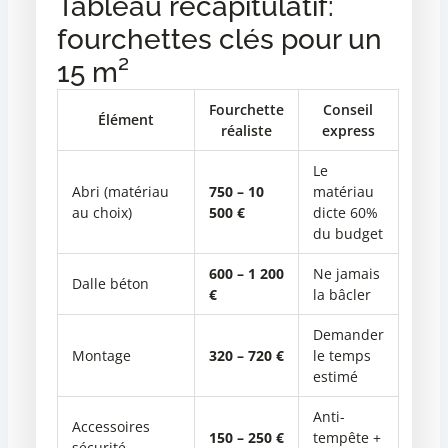
Tableau récapitulatif:
fourchettes clés pour un
15 m²
Fourchette
Conseil
Élément
réaliste
express
Le
Abri (matériau
750 – 10
matériau
au choix)
500 €
dicte 60%
du budget
600 – 1 200
Ne jamais
Dalle béton
€
la bâcler
Demander
Montage
320 – 720 €
le temps
estimé
Anti-
Accessoires
150 – 250 €
tempête +
sécurité