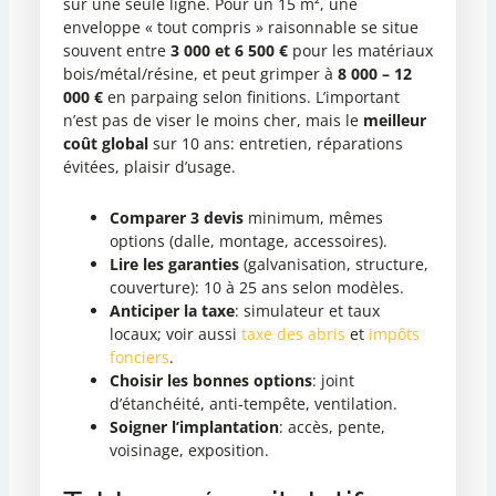
sur une seule ligne. Pour un 15 m², une
enveloppe « tout compris » raisonnable se situe
souvent entre
3 000 et 6 500 €
pour les matériaux
bois/métal/résine, et peut grimper à
8 000 – 12
000 €
en parpaing selon finitions. L’important
n’est pas de viser le moins cher, mais le
meilleur
coût global
sur 10 ans: entretien, réparations
évitées, plaisir d’usage.
Comparer 3 devis
minimum, mêmes
options (dalle, montage, accessoires).
Lire les garanties
(galvanisation, structure,
couverture): 10 à 25 ans selon modèles.
Anticiper la taxe
: simulateur et taux
locaux; voir aussi
taxe des abris
et
impôts
fonciers
.
Choisir les bonnes options
: joint
d’étanchéité, anti-tempête, ventilation.
Soigner l’implantation
: accès, pente,
voisinage, exposition.