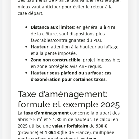
des Bâtiments de France doit valider l’esthétique:
mieux vaut anticiper pour éviter le retour à la
case départ.
Distance aux limites
: en général
3 à 4 m
de la clôture, sauf dispositions plus
favorables/contraignantes du PLU.
Hauteur
: attention à la hauteur au faîtage
et à la pente imposée.
Zone non constructible
: projet impossible;
en zone protégée: avis ABF requis.
Hauteur sous plafond ou
surface : cas
d’exonération pour certaines taxes.
Taxe d’aménagement:
formule et exemple 2025
La
taxe d’aménagement
concerne la plupart des
abris ≥ 5 m² et ≥ 1,80 m de hauteur. Le calcul en
2025 utilise une
valeur forfaitaire
de
930 €
(province) et
1 054 €
(Île-de-France), multipliée
par la surface de plancher et les
taux