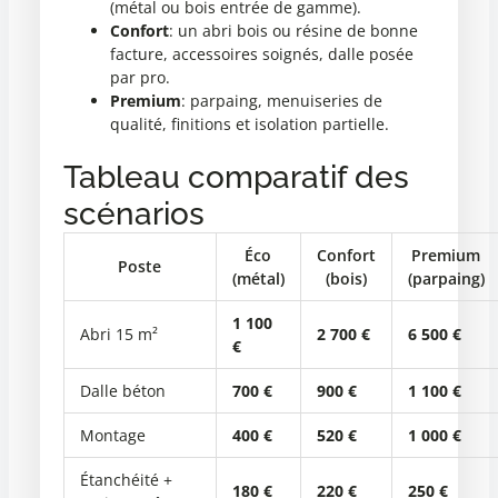
(métal ou bois entrée de gamme).
Confort
: un abri bois ou résine de bonne
facture, accessoires soignés, dalle posée
par pro.
Premium
: parpaing, menuiseries de
qualité, finitions et isolation partielle.
Tableau comparatif des
scénarios
Éco
Confort
Premium
Poste
(métal)
(bois)
(parpaing)
1 100
Abri 15 m²
2 700 €
6 500 €
€
Dalle béton
700 €
900 €
1 100 €
Montage
400 €
520 €
1 000 €
Étanchéité +
180 €
220 €
250 €