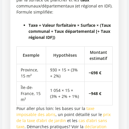
communaux/départementaux (et régional en IDF).
Formule simplifiée:
Taxe = Valeur forfaitaire × Surface × (Taux
communal + Taux départemental [+ Taux
régional IDF])
Montant
Exemple
Hypothèses
estimatif
Province,
930 × 15 × (3%
~698 €
15 m²
+ 2%)
Île-de-
1 054 × 15 ×
France, 15
~948 €
(3% + 2% + 1%)
m²
Pour aller plus loin: les bases sur la
taxe
imposable des abris
, un point détaillé sur le
prix
de la taxe d’abri de jardin
et les
cas d’abri sans
taxe
. Démarches pratiques? Voir la
déclaration