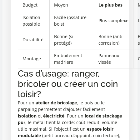
Budget
Moyen
Le plus bas
M
Isolation
Facile (ossature
Plus complexe
L
possible
bois)
Bonne (si
Bonne (anti-
B
Durabilité
protégé)
corrosion)
s
Emboîtement
Panneaux
Montage
C
madriers
vissés
Cas d’usage: ranger,
bricoler ou créer un coin
loisir?
Pour un
atelier de bricolage
, le bois ou le
parpaing permettent d’ajouter facilement
isolation
et
électricité
. Pour un
local de stockage
pur
, le métal tient la corde: coût réduit, volume
utile maximal. Si l’objectif est un
espace loisir
modulable
(petit bureau d’appoint, coin lecture),