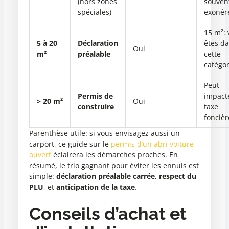
(hors zones
souven
spéciales)
exonér
15 m²: 
5 à 20
Déclaration
êtes d
Oui
m²
préalable
cette
catégor
Peut
Permis de
impacte
> 20 m²
Oui
construire
taxe
foncièr
Parenthèse utile: si vous envisagez aussi un
carport, ce guide sur le
permis d’un abri voiture
ouvert
éclairera les démarches proches. En
résumé, le trio gagnant pour éviter les ennuis est
simple:
déclaration préalable carrée
,
respect du
PLU
, et
anticipation de la taxe
.
Conseils d’achat et