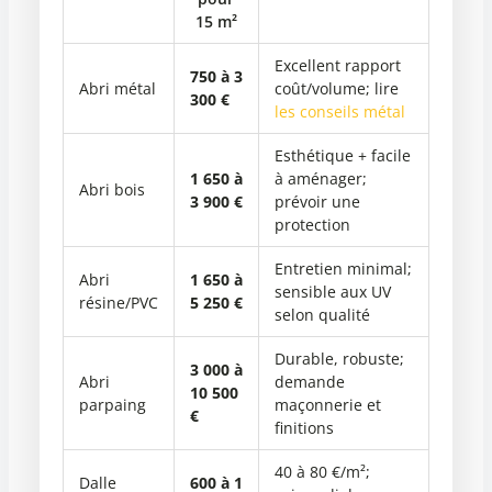
15 m²
Excellent rapport
750 à 3
Abri métal
coût/volume; lire
300 €
les conseils métal
Esthétique + facile
1 650 à
à aménager;
Abri bois
3 900 €
prévoir une
protection
Entretien minimal;
Abri
1 650 à
sensible aux UV
résine/PVC
5 250 €
selon qualité
Durable, robuste;
3 000 à
Abri
demande
10 500
parpaing
maçonnerie et
€
finitions
40 à 80 €/m²;
Dalle
600 à 1