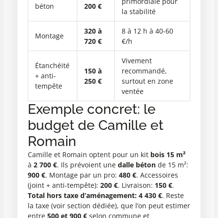
primordiale pour
béton
200 €
la stabilité
320 à
8 à 12 h à 40-60
Montage
720 €
€/h
Vivement
Étanchéité
150 à
recommandé,
+ anti-
250 €
surtout en zone
tempête
ventée
Exemple concret: le
budget de Camille et
Romain
Camille et Romain optent pour un kit
bois 15 m²
à
2 700 €
. Ils prévoient une
dalle béton
de 15 m²:
900 €
. Montage par un pro:
480 €
. Accessoires
(joint + anti-tempête):
200 €
. Livraison:
150 €
.
Total hors taxe d’aménagement: 4 430 €
. Reste
la taxe (voir section dédiée), que l’on peut estimer
entre
500 et 900 €
selon commune et