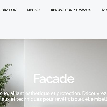
CORATION
MEUBLE
RÉNOVATION / TRAVAUX
IM
Facade
isite, alliant esthétique et protection. Découvr
aux et techniques pour revêtir, isoler, et embell