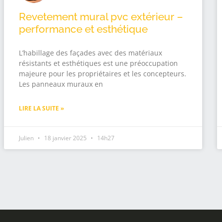
Revetement mural pvc extérieur –
performance et esthétique
L’habillage des façades avec des matériaux
résistants et esthétiques est une préoccupation
majeure pour les propriétaires et les concepteurs.
Les panneaux muraux en
LIRE LA SUITE »
Julien
18 janvier 2025
14h27