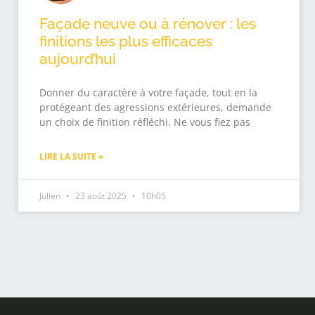
Façade neuve ou à rénover : les
finitions les plus efficaces
aujourd’hui
Donner du caractère à votre façade, tout en la
protégeant des agressions extérieures, demande
un choix de finition réfléchi. Ne vous fiez pas
LIRE LA SUITE »
Julien
23 août 2025
10h05